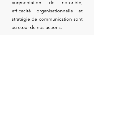
augmentation de notoriété,
efficacité organisationnelle et
stratégie de communication sont
au cœur de nos actions.
Contactez-nous
Prénom
Nom de famille
E-mail
Rédigez un message